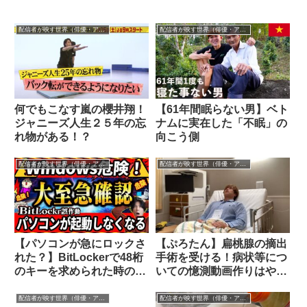
配信者が映す世界（俳優・アイドル・クリエイター）
配信者が映す世界（俳優・アイドル・クリエイター）
何でもこなす嵐の櫻井翔！
【61年間眠らない男】ベト
ジャニーズ人生２５年の忘
ナムに実在した「不眠」の
れ物がある！？
向こう側
配信者が映す世界（俳優・アイドル・クリエイター）
配信者が映す世界（俳優・アイドル・クリエイター）
【パソコンが急にロックさ
【ぷろたん】扁桃腺の摘出
れた？】BitLockerで48桁
手術を受ける！病状等につ
のキーを求められた時の対
いての憶測動画作りはやめ
処法｜初心者向けに解説
て！
配信者が映す世界（俳優・アイドル・クリエイター）
配信者が映す世界（俳優・アイドル・クリエイター）