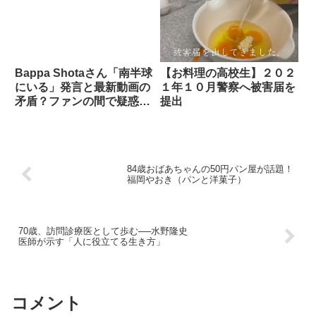
Bappa Shotaさん「南半球
【お料理の高校生】２０２
にいる」発言と最新動画の
１年１０月警察へ被害届を
矛盾？ファンの間で疑惑が
提出
広がる理由
84歳おばあちゃんの50円パン屋が話題！
福岡やおき（パンと洋菓子）
70歳、訪問診療医として歩む──水野隆史
医師が示す「人に役立てる生き方」
コメント