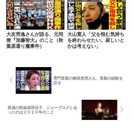
大友秀逸さんが語る、元同
大山寛人「父を恨む気持ち
僚『加藤智大』のこと（秋
を終わらせたい。寂しいと
葉原通り魔事件）
かは考えない」
専門里親の猶原恵理さん、里親の経験を
語る
西成の歌姫坂田佳子、ジョーブログと会
ったのは２０２０年のこと