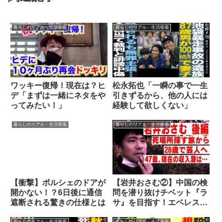
暮らしのリアル・生活密着
暮らしのリアル・生活密着
ワッキー復帰！現在は？ヒ
松永拓也「一瞬の事で一生
デ「まずは一緒にネタをや
引きずるから、他の人には
ってみたい！」
経験して欲しくない」
暮らしのリアル・生活密着
暮らしのリアル・生活密着
【衝撃】ポルシェのドアが
【岩井おさむ②】中国の検
開かない！？6日後に通信
問を潜り抜けチベット『ラ
遮断される驚きの仕様とは
サ』を目指す！エベレスト
も超えインドまで漂流！
暮らしのリアル・生活密着
暮らしのリアル・生活密着