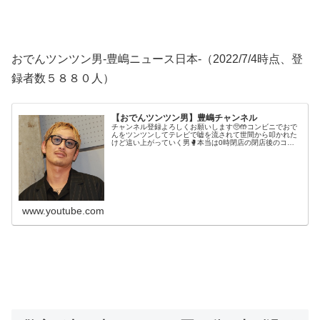
おでんツンツン男-豊嶋ニュース日本-（2022/7/4時点、登
録者数５８８０人）
【おでんツンツン男】豊嶋チャンネル
チャンネル登録よろしくお願いします🥺🤲コンビニでおで
んをツンツンしてテレビで嘘を流されて世間から叩かれた
けど這い上がっていく男🥊本当は0時閉店の閉店後のコン
ビニで店員さんに廃棄処分か確認してからのツンツンでし
た🍢世界を笑顔にをテーマに活動中...
www.youtube.com